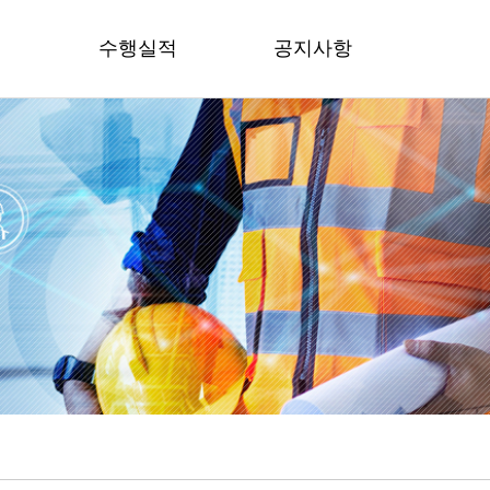
역
수행실적
공지사항